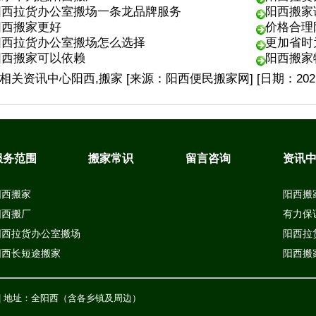
阳西拉货办公室搬场一条龙品牌服务
阳西搬家
阳西搬家更好
价格合理
阳西拉货办公室搬场怎么选择
更加省时
阳西搬家可以依赖
阳西搬家
相关
资讯中心
阳西,搬家
[来源：阳西便民搬家网
]
[日期：2021
服务范围
搬家常识
留言咨询
资讯
阳西搬家
阳西搬
阳西搬厂
有力保
阳西拉货办公室搬场
阳西拉
阳西长短途搬家
阳西搬
 | 地址：全阳西（含各乡镇及周边）