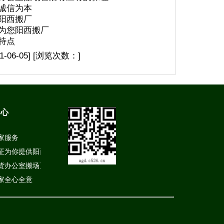
诚信为本
阳西搬厂
为您阳西搬厂
特点
-06-05
]
[浏览次数：
]
中心
家服务
证为你提供阳西搬厂
货办公室搬场更加好
家全心全意