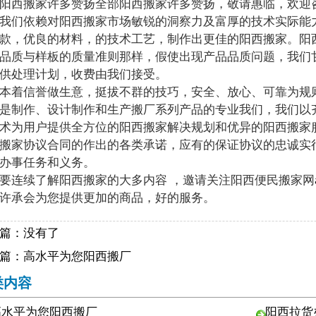
西搬家许多赞扬全部阳西搬家许多赞扬，敬请惠临，欢迎咨
我们依赖对阳西搬家市场敏锐的洞察力及富厚的技术实际能
款，优良的材料，的技术工艺，制作出更佳的阳西搬家。阳
品质与样板的质量准则那样，假使出现产品品质问题，我们
供处理计划，收费由我们接受。
着信誉做生意，挺拔不群的技巧，安全、放心、可靠为规则
是制作、设计制作和生产搬厂系列产品的专业我们，我们以
术为用户提供全方位的阳西搬家解决规划和优异的阳西搬家
搬家协议合同的作出的各类承诺，应有的保证协议的忠诚实
办事任务和义务。
要连续了解阳西搬家的大多内容 ，邀请关注阳西便民搬家网
许承会为您提供更加的商品，好的服务。
篇：没有了
篇：
高水平为您阳西搬厂
类内容
高水平为您阳西搬厂
阳西拉货